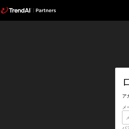
ア
メ
パ