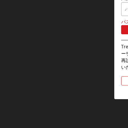
パ
T
ー
再
い